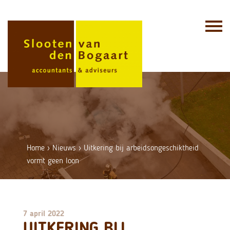
Skip
to
content
Home
›
Nieuws
›
Uitkering bij arbeidsongeschiktheid
vormt geen loon
7 april 2022
UITKERING BIJ