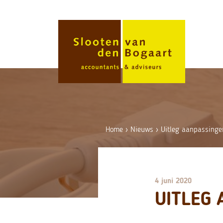
Skip
to
content
Home
›
Nieuws
›
Uitleg aanpassinge
4 juni 2020
UITLEG 