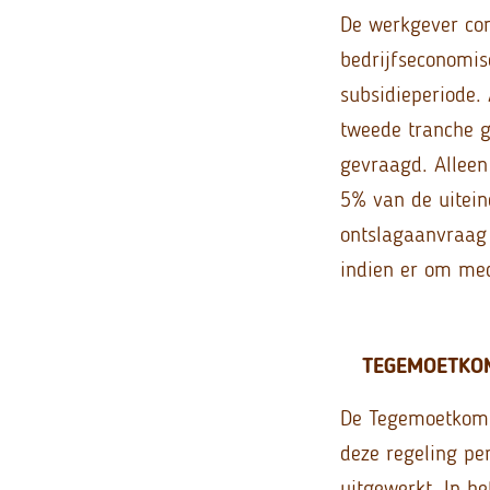
De werkgever co
bedrijfseconomis
subsidieperiode.
tweede tranche g
gevraagd. Alleen
5% van de uitein
ontslagaanvraag
indien er om med
TEGEMOETKO
De Tegemoetkomi
deze regeling pe
uitgewerkt. In h