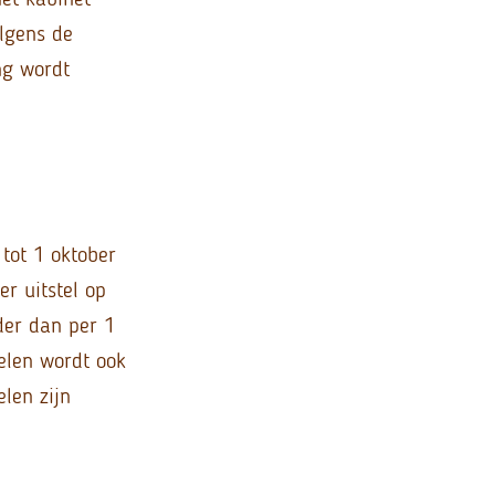
lgens de
ng wordt
 tot 1 oktober
r uitstel op
der dan per 1
elen wordt ook
len zijn