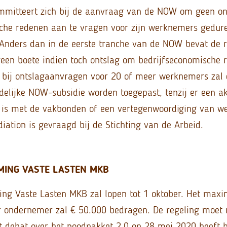
mmitteert zich bij de aanvraag van de NOW om geen o
che redenen aan te vragen voor zijn werknemers gedur
 Anders dan in de eerste tranche van de NOW bevat de 
een boete indien toch ontslag om bedrijfseconomische 
 bij ontslagaanvragen voor 20 of meer werknemers zal 
delijke NOW-subsidie worden toegepast, tenzij er een a
 is met de vakbonden of een vertegenwoordiging van w
iation is gevraagd bij de Stichting van de Arbeid.
MING VASTE LASTEN MKB
ng Vaste Lasten MKB zal lopen tot 1 oktober. Het ma
r ondernemer zal € 50.000 bedragen. De regeling moet
et debat over het noodpakket 2.0 op 28 mei 2020 heeft h