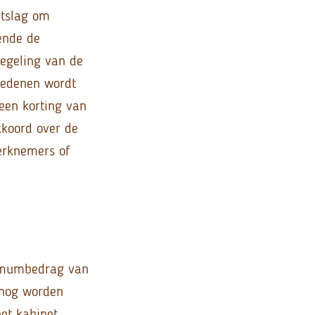
ntslag om
ende de
regeling van de
redenen wordt
een korting van
kkoord over de
erknemers of
ximumbedrag van
 nog worden
et kabinet