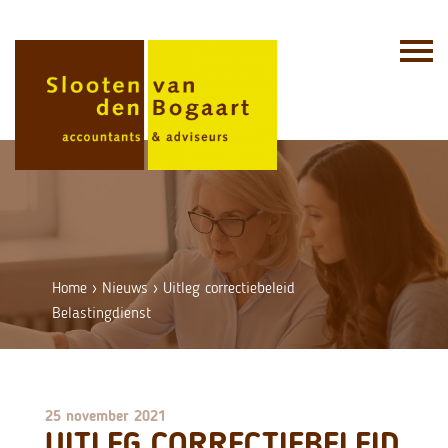
Skip
to
content
Home
›
Nieuws
›
Uitleg correctiebeleid
Belastingdienst
25 november 2021
UITLEG CORRECTIEBELEID