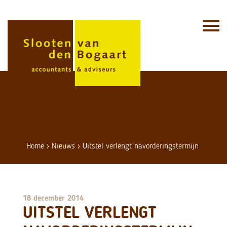
Skip
to
content
Home
›
Nieuws
›
Uitstel verlengt navorderingstermijn
18 december 2014
UITSTEL VERLENGT