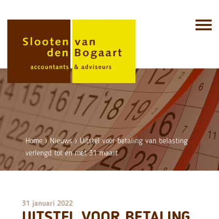
Skip
to
content
Home
›
Nieuws
›
Uitstel voor betaling van belasting
verlengd tot en met 31 maart
31 januari 2022
UITSTEL VOOR BETALING