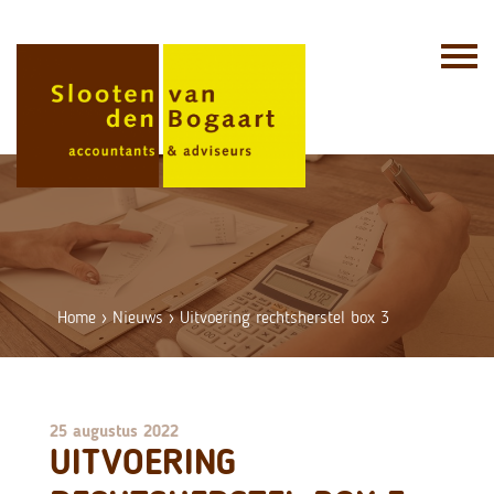
Skip
to
content
Home
›
Nieuws
›
Uitvoering rechtsherstel box 3
25 augustus 2022
UITVOERING