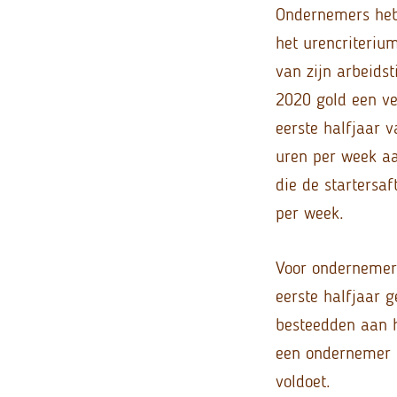
Ondernemers hebb
het urencriteriu
van zijn arbeids
2020 gold een ve
eerste halfjaar 
uren per week a
die de startersa
per week.
Voor ondernemers
eerste halfjaar 
besteedden aan 
een ondernemer b
voldoet.