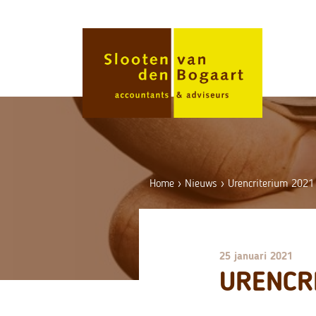
Skip
to
content
Home
›
Nieuws
›
Urencriterium 2021
25 januari 2021
URENCR