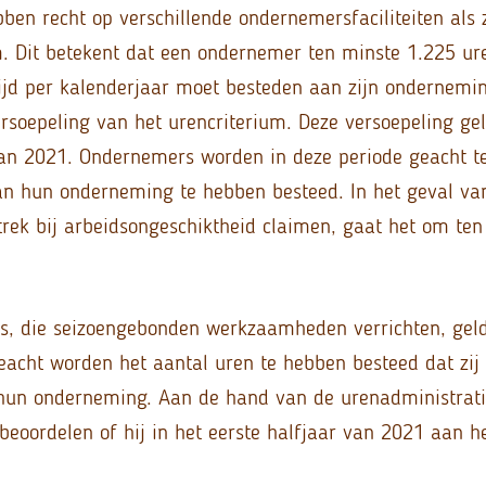
en recht op verschillende ondernemersfaciliteiten als 
m. Dit betekent dat een ondernemer ten minste 1.225 ure
tijd per kalenderjaar moet besteden aan zijn ondernemin
rsoepeling van het urencriterium. Deze versoepeling gel
van 2021. Ondernemers worden in deze periode geacht t
an hun onderneming te hebben besteed. In het geval va
ftrek bij arbeidsongeschiktheid claimen, gaat het om te
, die seizoengebonden werkzaamheden verrichten, geldt 
geacht worden het aantal uren te hebben besteed dat zij
hun onderneming. Aan de hand van de urenadministrat
eoordelen of hij in het eerste halfjaar van 2021 aan h