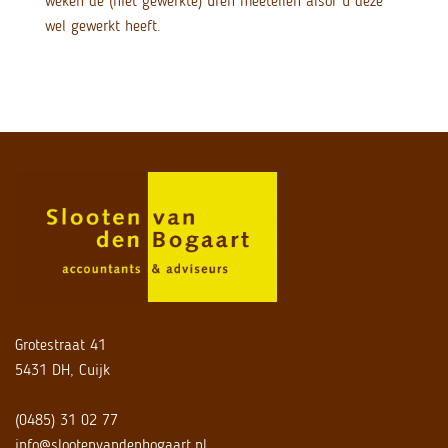
weken de (niet gewerkte) uren meetellen alsof u deze
wel gewerkt heeft.
Grotestraat 41
5431 DH, Cuijk
(0485) 31 02 77
info@slootenvandenbogaart.nl