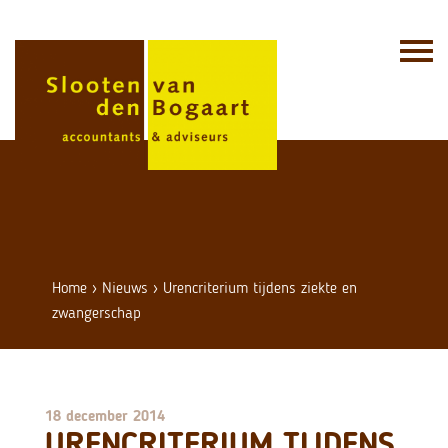
Skip
to
content
Home
›
Nieuws
›
Urencriterium tijdens ziekte en
zwangerschap
18 december 2014
URENCRITERIUM TIJDENS