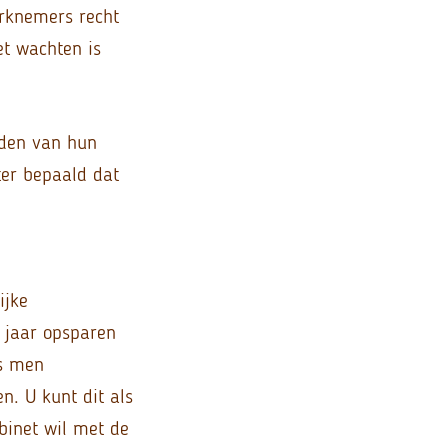
erknemers recht
et wachten is
nden van hun
ter bepaald dat
ijke
 jaar opsparen
ls men
en. U kunt dit als
binet wil met de