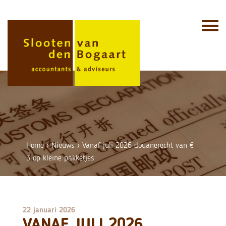
Skip
to
content
Home
›
Nieuws
›
Vanaf juli 2026 douanerecht van €
3 op kleine pakketjes
22 januari 2026
VANAF JULI 2026