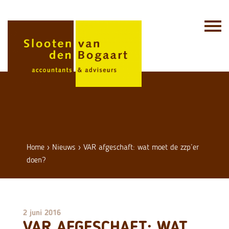
Skip
to
content
Home
›
Nieuws
›
VAR afgeschaft: wat moet de zzp’er
doen?
2 juni 2016
VAR AFGESCHAFT: WAT