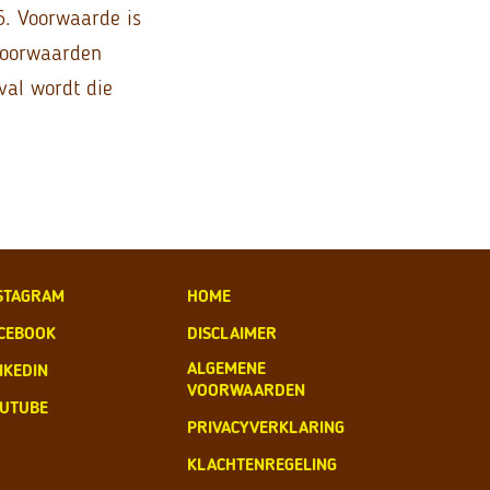
6. Voorwaarde is
 voorwaarden
val wordt die
STAGRAM
HOME
CEBOOK
DISCLAIMER
ALGEMENE
NKEDIN
VOORWAARDEN
UTUBE
PRIVACYVERKLARING
KLACHTENREGELING