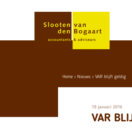
Skip
to
content
Home
›
Nieuws
›
VAR blijft geldig
19 januari 2016
VAR BLI