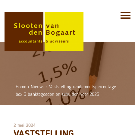
Skip
to
content
Home
›
Nieuws
›
Vaststelling rendementspercentage
box 3 banktegoeden en schulden voor 2023
2 mei 2024
VASTSTELLING