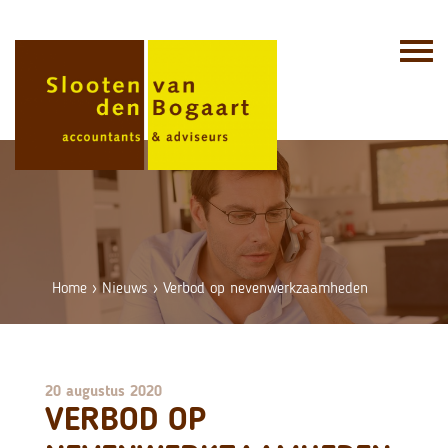
Skip
to
content
Home
›
Nieuws
›
Verbod op nevenwerkzaamheden
20 augustus 2020
VERBOD OP