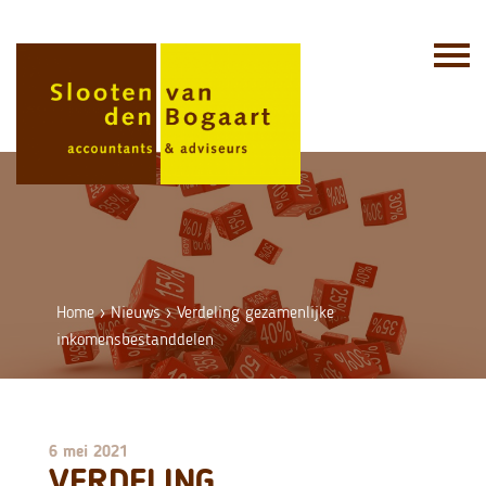
Skip
to
content
Home
›
Nieuws
›
Verdeling gezamenlijke
inkomensbestanddelen
6 mei 2021
VERDELING