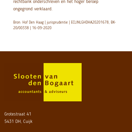
rechtbank onderschreven en het hoger beroep
ongegrond verklaard.
Bron: Hof Den Haag | jurisprudentie | ECLINLGHDHA20201678, BK-
20/00338 | 16-09-2020
Grotestraat 41
5431 DH, Cuijk