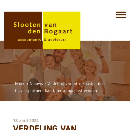
Skip
to
content
Home
›
Nieuws
›
Verdeling van aftrekposten door
fiscale partners kan later aangepast worden
18 april 2024
VERDELING VAN