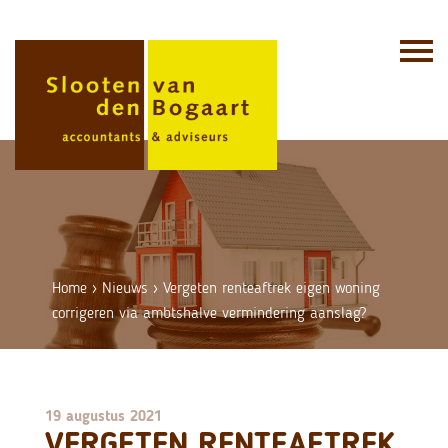
Skip
to
content
Home
›
Nieuws
›
Vergeten renteaftrek eigen woning
corrigeren via ambtshalve vermindering aanslag?
19 augustus 2021
VERGETEN RENTEAFTREK