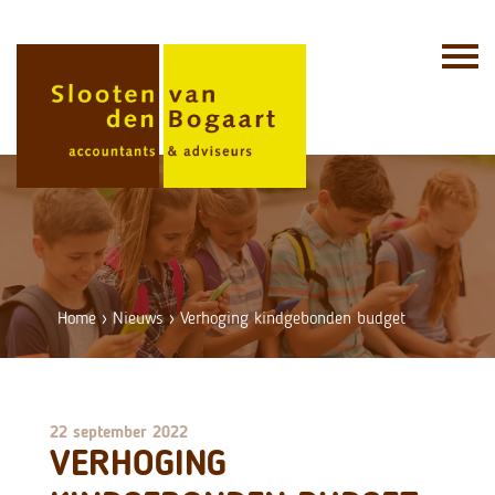
Skip
to
content
Home
›
Nieuws
›
Verhoging kindgebonden budget
22 september 2022
VERHOGING