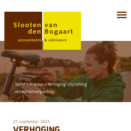
Skip
to
content
Home
›
Nieuws
›
Verhoging vrijstelling
reiskostenvergoeding
21 september 2023
VERHOGING