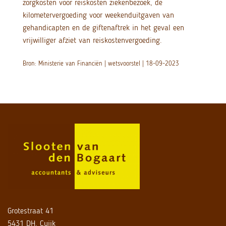
zorgkosten voor reiskosten ziekenbezoek, de
kilometervergoeding voor weekenduitgaven van
gehandicapten en de giftenaftrek in het geval een
vrijwilliger afziet van reiskostenvergoeding.
Bron: Ministerie van Financiën | wetsvoorstel | 18-09-2023
Grotestraat 41
5431 DH, Cuijk