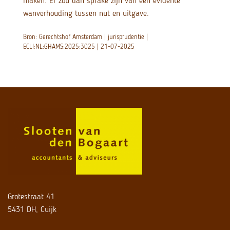
maken. Er zou dan sprake zijn van een evidente
wanverhouding tussen nut en uitgave.
Bron: Gerechtshof Amsterdam | jurisprudentie |
ECLI:NL:GHAMS:2025:3025 | 21-07-2025
Grotestraat 41
5431 DH, Cuijk