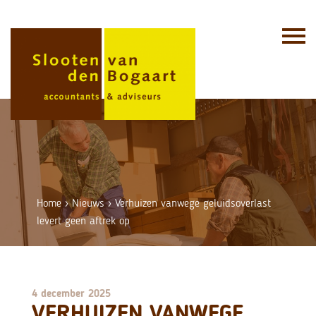
Skip
to
content
Home
›
Nieuws
›
Verhuizen vanwege geluidsoverlast
levert geen aftrek op
4 december 2025
VERHUIZEN VANWEGE