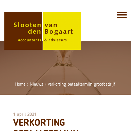
Skip
to
content
Home
›
Nieuws
›
Verkorting betaaltermijn grootbedrijf
1 april 2021
VERKORTING