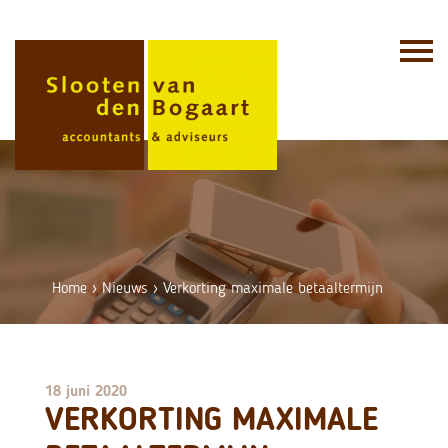
Skip
to
content
Home
›
Nieuws
›
Verkorting maximale betaaltermijn
18 juni 2020
VERKORTING MAXIMALE