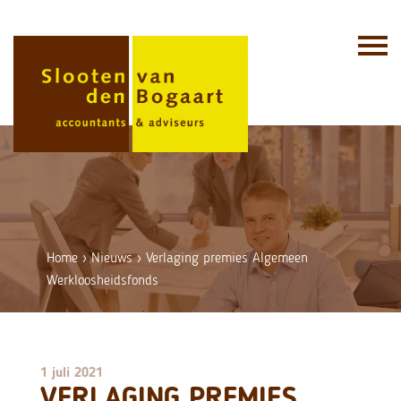
Skip
to
content
Home
›
Nieuws
›
Verlaging premies Algemeen
Werkloosheidsfonds
1 juli 2021
VERLAGING PREMIES