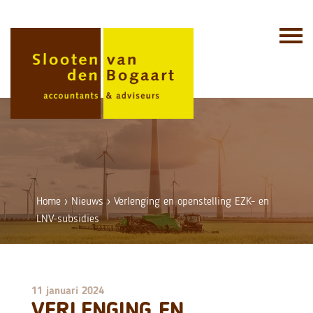
Skip
to
content
Home
›
Nieuws
›
Verlenging en openstelling EZK- en
LNV-subsidies
11 januari 2024
VERLENGING EN