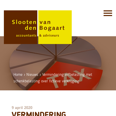
Skip
to
content
Home
›
Nieuws
›
Vermindering erfbelasting met
schenkbelasting over fictieve verkrijging
9 april 2020
VERMINDERING