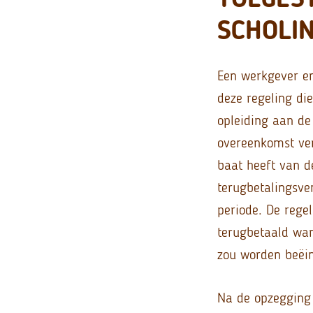
SCHOLI
Een werkgever e
deze regeling d
opleiding aan de 
overeenkomst ver
baat heeft van d
terugbetalingsve
periode. De rege
terugbetaald wa
zou worden beëin
Na de opzegging