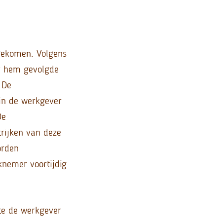
gekomen. Volgens
r hem gevolgde
 De
in de werkgever
De
trijken van deze
orden
nemer voortijdig
e de werkgever