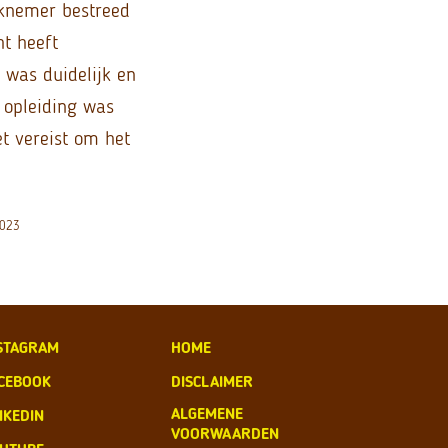
rknemer bestreed
ht heeft
 was duidelijk en
 opleiding was
et vereist om het
2023
STAGRAM
HOME
CEBOOK
DISCLAIMER
ALGEMENE
NKEDIN
VOORWAARDEN