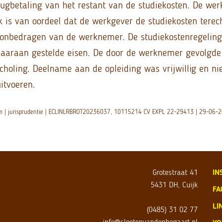
ugbetaling van het restant van de studiekosten. De we
k is van oordeel dat de werkgever de studiekosten terec
onbedragen van de werknemer. De studiekostenregeling
aaraan gestelde eisen. De door de werknemer gevolgde
choling. Deelname aan de opleiding was vrijwillig en ni
itvoeren.
am | jurisprudentie | ECLINLRBROT20236037, 10115214 CV EXPL 22-29413 | 29-06-
Grotestraat 41
IN
5431 DH, Cuijk
FA
LI
(0485) 31 02 77
info@slootenvandenbogaart.nl