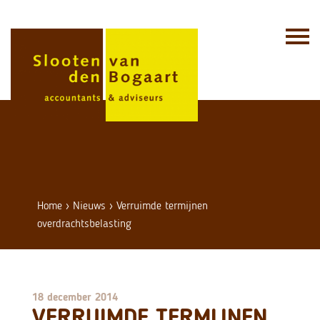
Skip
to
content
Home
›
Nieuws
›
Verruimde termijnen
overdrachtsbelasting
18 december 2014
VERRUIMDE TERMIJNEN