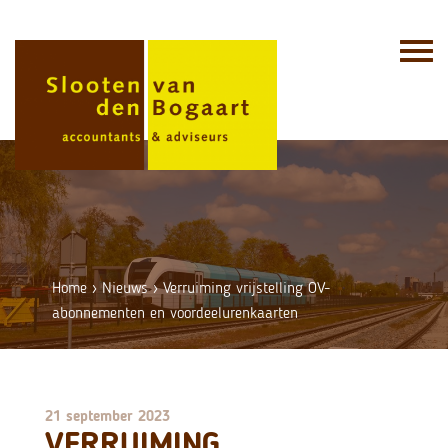
Skip
to
content
Home
›
Nieuws
›
Verruiming vrijstelling OV-
abonnementen en voordeelurenkaarten
21 september 2023
VERRUIMING