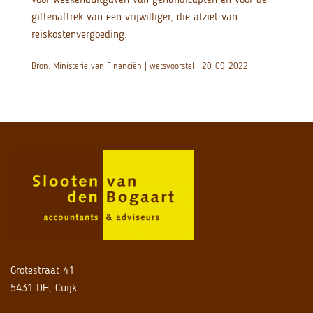
giftenaftrek van een vrijwilliger, die afziet van
reiskostenvergoeding.
Bron: Ministerie van Financiën | wetsvoorstel | 20-09-2022
Grotestraat 41
5431 DH, Cuijk