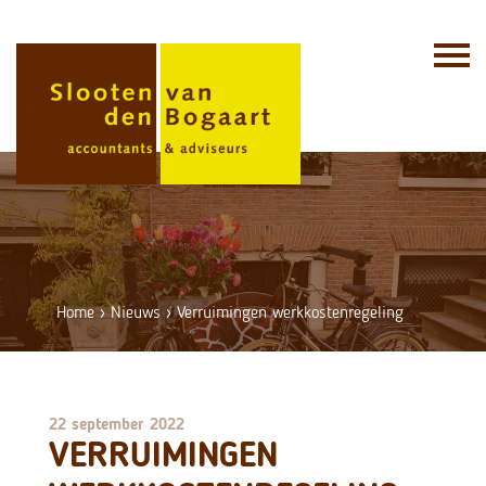
Skip
to
content
Home
›
Nieuws
›
Verruimingen werkkostenregeling
22 september 2022
VERRUIMINGEN