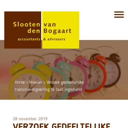
Skip
to
content
Home
›
Nieuws
›
Verzoek gedeeltelijke
transitievergoeding te laat ingediend
28 november 2019
VERZOEK GEDEELTELIJKE