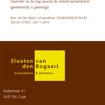
maanden na de dag waarop de arbeidsovereenkomst
(gedeeltelijk) is geëindigd.
Bron: Hof Den Bosch | jurisprudentie | ECLINLGHSHE20194187,
200.261.974/01 | 28-11-2019
Grotestraat 41
5431 DH, Cuijk