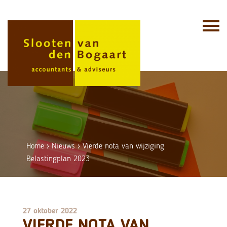
Skip
to
content
Home
›
Nieuws
›
Vierde nota van wijziging
Belastingplan 2023
27 oktober 2022
VIERDE NOTA VAN