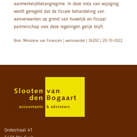
aanmerkelijkbelangregime. In deze nota van wijziging
wordt geregeld dat de fiscale behandeling van
aanverwanten op grond van huwelijk en fiscaal
partnerschap voor deze regelingen gelijk blijft.
Bron: Ministerie van Financiën | wetsvoorstel | 36202 | 20-10-2022
Grotestraat 41