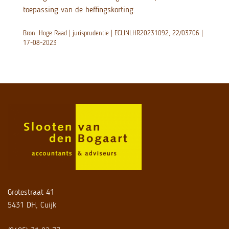
toepassing van de heffingskorting.
Bron: Hoge Raad | jurisprudentie | ECLINLHR20231092, 22/03706 |
17-08-2023
Grotestraat 41
5431 DH, Cuijk