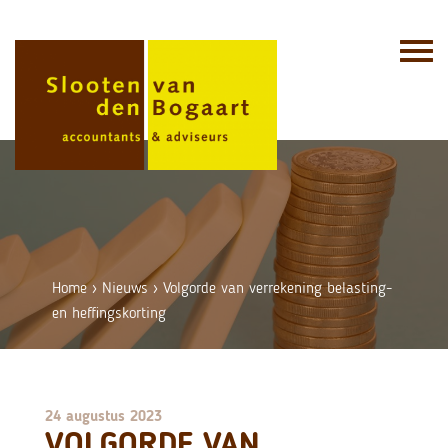
Skip
to
content
Home
›
Nieuws
›
Volgorde van verrekening belasting-
en heffingskorting
24 augustus 2023
VOLGORDE VAN