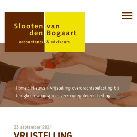
Skip
to
content
Home
›
Nieuws
›
Vrijstelling overdrachtsbelasting bij
terugkoop woning met verkoopregulerend beding
23 september 2021
VRIJSTELLING