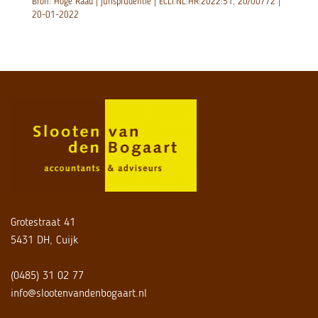
Bron: Hoge Raad | jurisprudentie | ECLI:NL:HR:2022:51, 20/00772 |
20-01-2022
Grotestraat 41
5431 DH, Cuijk
(0485) 31 02 77
info@slootenvandenbogaart.nl