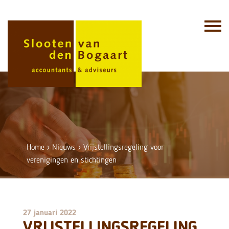
Skip
to
content
Home
›
Nieuws
›
Vrijstellingsregeling voor
verenigingen en stichtingen
27 januari 2022
VRIJSTELLINGSREGELING