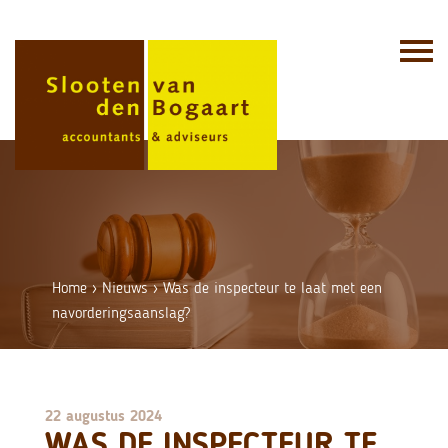
Skip
to
content
Home
›
Nieuws
›
Was de inspecteur te laat met een
navorderingsaanslag?
22 augustus 2024
WAS DE INSPECTEUR TE