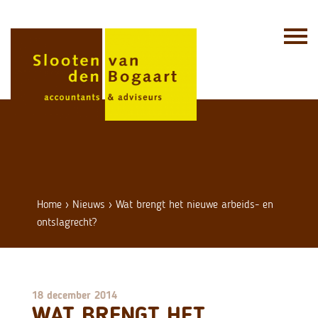
Skip
to
content
Home
›
Nieuws
›
Wat brengt het nieuwe arbeids- en
ontslagrecht?
18 december 2014
WAT BRENGT HET