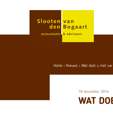
Skip
to
content
Home
›
Nieuws
›
Wat doet u met uw 
18 december 2014
WAT DO