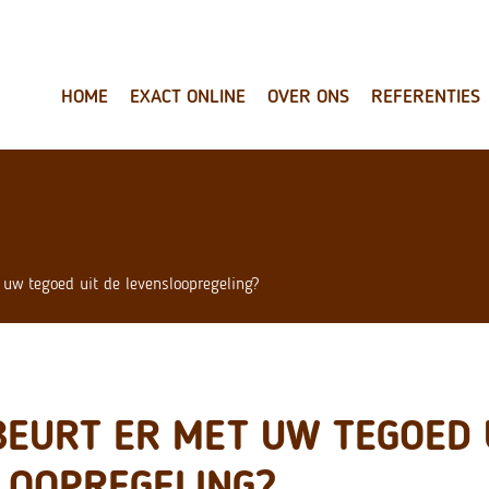
HOME
EXACT ONLINE
OVER ONS
REFERENTIES
 uw tegoed uit de levensloopregeling?
BEURT ER MET UW TEGOED 
LOOPREGELING?