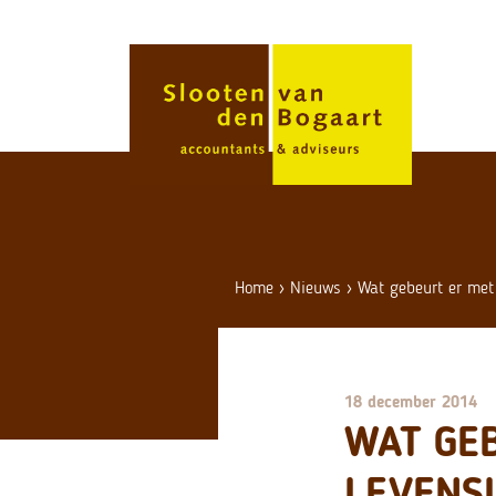
Skip
to
content
Home
›
Nieuws
›
Wat gebeurt er met
18 december 2014
WAT GE
LEVENS