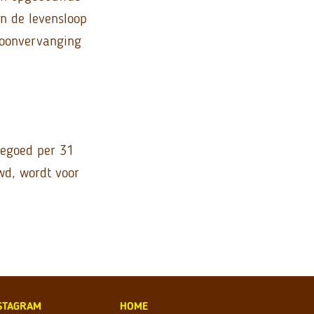
an de levensloop
 loonvervanging
tegoed per 31
wd, wordt voor
STAGRAM
HOME