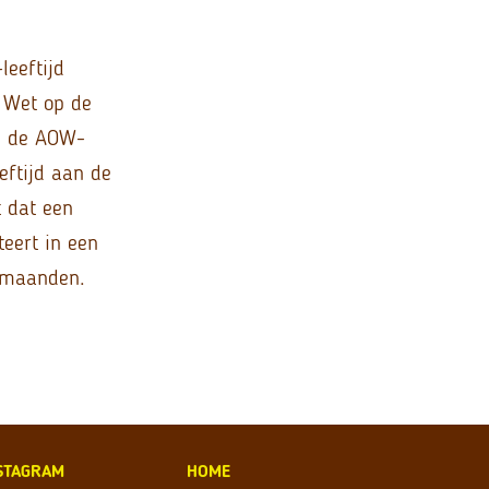
leeftijd
 Wet op de
an de AOW-
eftijd aan de
t dat een
teert in een
t maanden.
STAGRAM
HOME