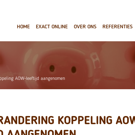
HOME
EXACT ONLINE
OVER ONS
REFERENTIES
oppeling AOW-leeftijd aangenomen
RANDERING KOPPELING AO
JD AANGENOMEN