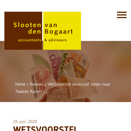
Skip
to
content
Home
›
Nieuws
›
Wetsvoorstel excessief lenen naar
Tweede Kamer
25 juni 2020
WETSVOORSTEL