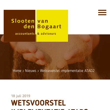
Skip
to
content
Home
›
Nieuws
›
Wetsvoorstel implementatie ATAD2
18 juli 2019
WETSVOORSTEL