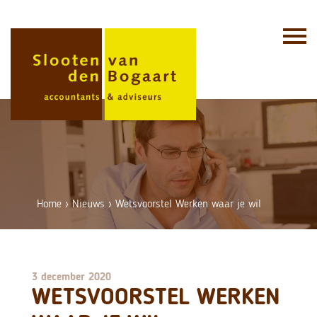
Skip
to
content
Home
›
Nieuws
›
Wetsvoorstel Werken waar je wil
3 december 2020
WETSVOORSTEL WERKEN