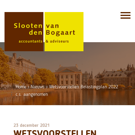
Skip
to
content
Home
›
Nieuws
›
Wetsvoorstellen Belastingplan 2022
c.s. aangenomen
23 december 2021
WETSVOORSTELLEN