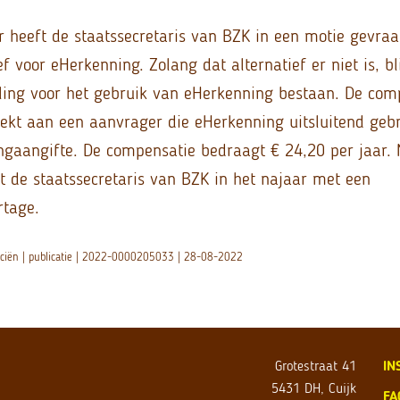
heeft de staatssecretaris van BZK in een motie gevra
ef voor eHerkenning. Zolang dat alternatief er niet is, bl
ing voor het gebruik van eHerkenning bestaan. De com
rekt aan een aanvrager die eHerkenning uitsluitend gebr
ngaangifte. De compensatie bedraagt € 24,20 per jaar.
 de staatssecretaris van BZK in het najaar met een
rtage.
anciën | publicatie | 2022-0000205033 | 28-08-2022
Grotestraat 41
IN
5431 DH, Cuijk
FA