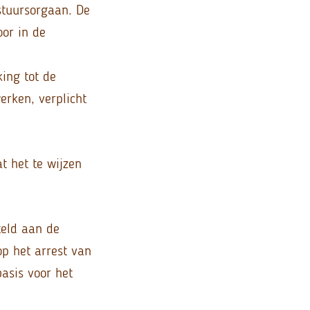
stuursorgaan. De
or in de
ing tot de
rken, verplicht
t het te wijzen
teld aan de
op het arrest van
basis voor het