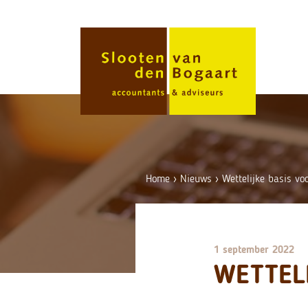
Skip
to
content
Home
›
Nieuws
›
Wettelijke basis vo
1 september 2022
WETTEL