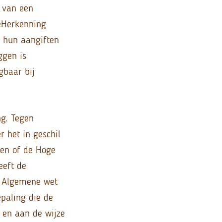
 van een
 eHerkenning
m hun aangiften
ggen is
gbaar bij
ng. Tegen
 het in geschil
men of de Hoge
eeft de
e Algemene wet
paling die de
 en aan de wijze