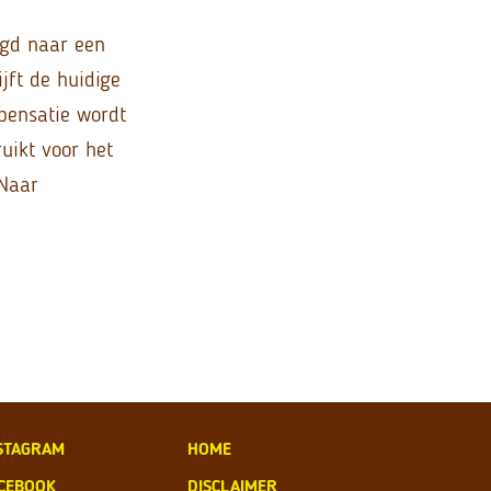
agd naar een
ijft de huidige
pensatie wordt
uikt voor het
 Naar
STAGRAM
HOME
CEBOOK
DISCLAIMER