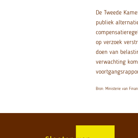
De Tweede Kamer 
publiek alternati
compensatieregel
op verzoek verst
doen van belasti
verwachting komt
voortgangsrappo
Bron: Ministerie van Fin