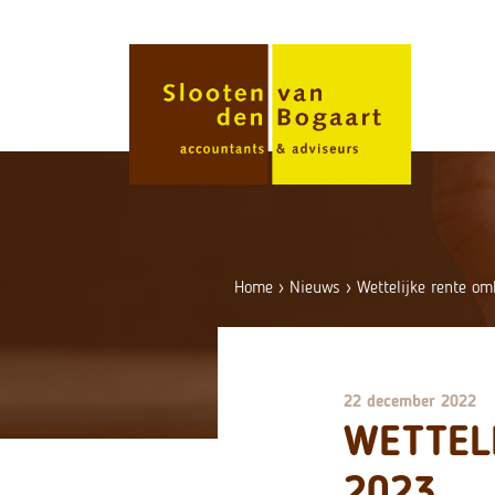
Skip
to
content
Home
›
Nieuws
›
Wettelijke rente o
22 december 2022
WETTEL
2023