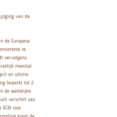
ijziging van de
van de Europese
entierente te
dt vervolgens
praktijk meestal
pril en ultimo
ng beperkt tot 2
n de wettelijke
unt verschilt van
e ECB voor
fronding komt de