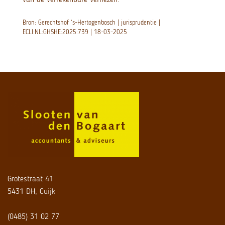
Bron: Gerechtshof ‘s-Hertogenbosch | jurisprudentie |
ECLI:NL:GHSHE:2025:739 | 18-03-2025
Grotestraat 41
5431 DH, Cuijk
(0485) 31 02 77