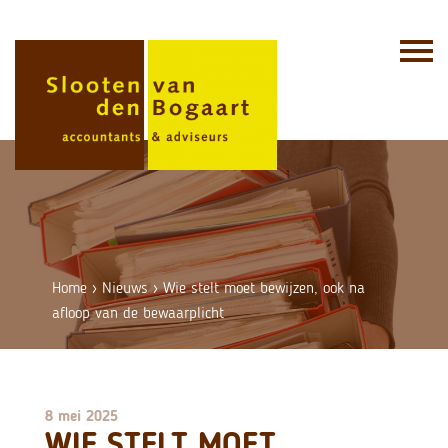
Skip
to
content
Home
›
Nieuws
›
Wie stelt moet bewijzen, ook na
afloop van de bewaarplicht
8 mei 2025
WIE STELT MOET