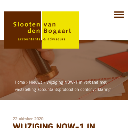
Skip
to
content
Home
›
Nieuws
›
Wijziging NOW-1 in verband met
vaststelling accountantsprotocol en derdenverklaring
22 oktober 2020
WIJZIGING NOW-1 IN