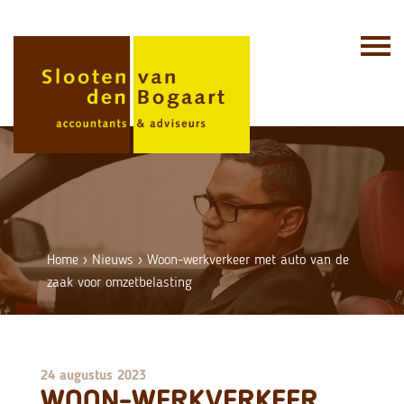
Skip
to
content
Home
›
Nieuws
›
Woon-werkverkeer met auto van de
zaak voor omzetbelasting
24 augustus 2023
WOON-WERKVERKEER