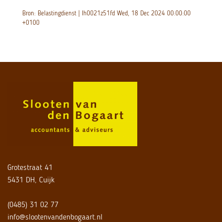
Bron: Belastingdienst | lh0021z51fd Wed, 18 Dec 2024 00:00:00
+0100
Grotestraat 41
5431 DH, Cuijk
(0485) 31 02 77
info@slootenvandenbogaart.nl