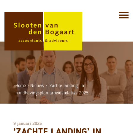
Skip
to
content
Home
›
Nieuws
›
‘Zachte landing’ in
handhavingsplan arbeidsrelaties 2025
9 januari 2025
‘ZACHTE LANDING’ IN