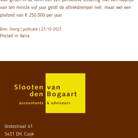
van ten minste vijf jaar geldt de aftrekdrempel niet, maar wel een
plafond van € 250.000 per jaar.
Bron: Overig | publicatie | 23-10-2023
Posted in
Varia
Grotestraat 41
5431 DH, Cuijk