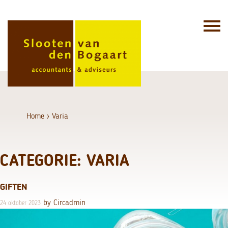
Skip
to
content
Home
›
Varia
CATEGORIE:
VARIA
GIFTEN
by
Circadmin
24 oktober 2023